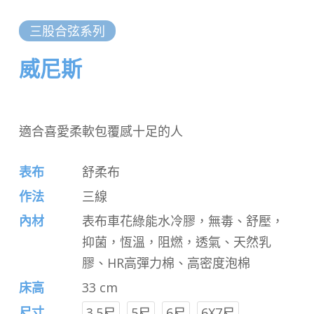
三股合弦系列
威尼斯
適合喜愛柔軟包覆感十足的人
表布
舒柔布
作法
三線
內材
表布車花綠能水冷膠，無毒、舒壓，
抑菌，恆溫，阻燃，透氣、天然乳
膠、HR高彈力棉、高密度泡棉
床高
33 cm
尺寸
3.5尺
5尺
6尺
6X7尺