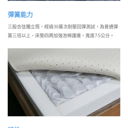
彈簧能力
三股合弦獨立筒，經過30萬次耐壓回彈測試，為普通彈
簧三倍以上，床墊四周加強泡棉護邊，寬度7.5公分。