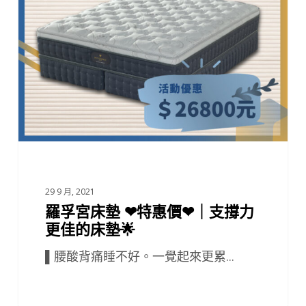
特
惠
價
❤
｜
支
撐
力
更
佳
29 9 月, 2021
羅孚宮床墊 ❤特惠價❤｜支撐力
的
更佳的床墊🌟
床
墊
▌腰酸背痛睡不好。一覺起來更累...
🌟