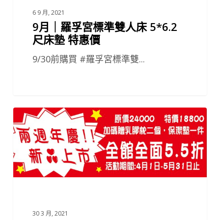
特
6 9 月, 2021
9月｜羅孚宮標準雙人床 5*6.2
惠
尺床墊 特惠價
價
9/30前購買 #羅孚宮標準雙...
二
週
年
慶
30 3 月, 2021