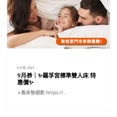
宮
標
準
雙
人
床
特
惠
價
6 9 月, 2021
9月🎁｜✨羅孚宮標準雙人床 特
✨
惠價✨
➢看床墊細節 https://...