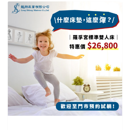
9
月
｜
羅
孚
宮
標
準
雙
人
床
5*6.2
尺
床
墊