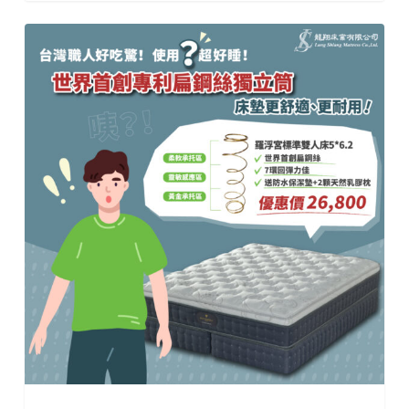
小
小
彈
簧
學
問
大，
我
們
告
訴
你
怎
麼