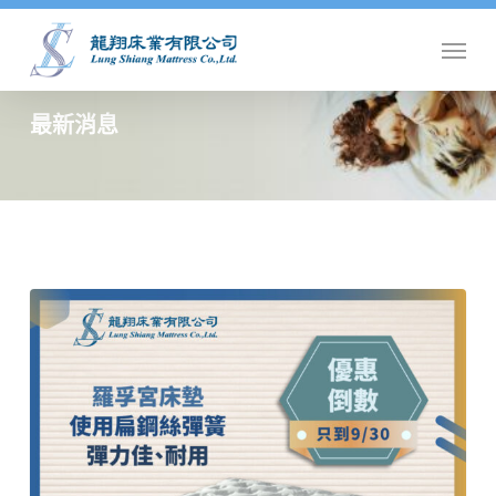
Skip
Menu
to
main
content
最新消息
羅
孚
宮
床
墊
❤