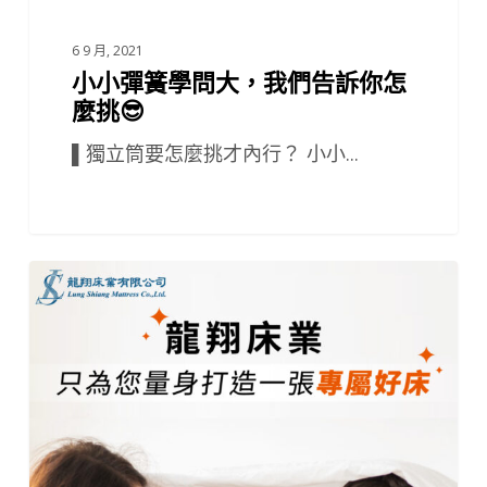
挑
😎
6 9 月, 2021
小小彈簧學問大，我們告訴你怎
麼挑😎
▌獨立筒要怎麼挑才內行？ 小小...
9
月
🎁
｜
✨
羅
孚